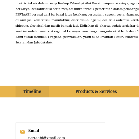
praktisi teknis dalam ruang lingkup Teknologi Alat Berat maupun relasinya, aga
berkarya, berkontribusi serta menjadi mitra terbaik pemerintah dalam pembangu
PERTAABI berasal dari berbagai latar belakang perusahan, seperti pertambangan,
oil and gas, konstruksi, manufaktur, distribusi & logistik, dealer, akademisi, kere
shipping, electrical dan masih banyak lagi. Didirikan di jakarta, sudah terdafta
saat ini sudah memiliki 4 regional kepengurusan dengan anggota aktif lebih darii 1
kami sudah memiliki 4 regional perwakilian, yaitu di Kalimantan Timur, Sulawesi
Selatan dan Jabodetabek
Timeline
Products & Services
Email
pertaabi@gmail.com