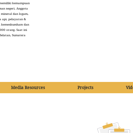
r memiliki kemampuan
nan negeri. Anggota
 mineral dan logam,
ta api, pelayaran &
r di kemenkumham dan
000 orang. Saat ini
 Selatan, Sumatera
Media Resources
Projects
Vid